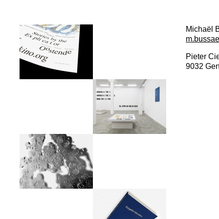
Michaël 
m.bussa
Pieter Ci
9032 Gen